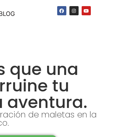
BLOG
s que una
rruine tu
 aventura.
aración de maletas en la
co.