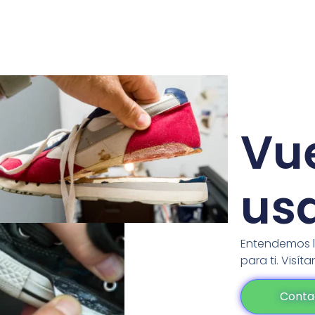
Vu
usa
Entendemos l
para ti.
Visíta
Conta